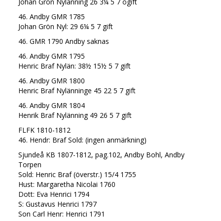
Johan Grön Nylänning 26 3¼ 5 7 ogift
46. Andby GMR 1785
Johan Grön Nyl: 29 6¼ 5 7 gift
46. GMR 1790 Andby saknas
46. Andby GMR 1795
Henric Braf Nylän: 38½ 15½ 5 7 gift
46. Andby GMR 1800
Henric Braf Nylänninge 45 22 5 7 gift
46. Andby GMR 1804
Henrik Braf Nylänning 49 26 5 7 gift
FLFK 1810-1812
46. Hendr: Braf Sold: (ingen anmärkning)
Sjundeå KB 1807-1812, pag.102, Andby Bohl, Andby
Torpen
Sold: Henric Braf (överstr.) 15/4 1755
Hust: Margaretha Nicolai 1760
Dott: Eva Henrici 1794
S: Gustavus Henrici 1797
Son Carl Henr: Henrici 1791