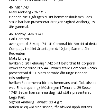
46. MR 1743
Niels Andberg - 26 1½ -
Bonden Niels går igen til sitt hemmansbruk och i des
ställe har han präsenterat drängen Sigfred Andberg, 29
åhr gammal.
46. Andtby GMR 1747
Carl Garbom
avangerat d: 5 Maij 1741 till Corporal för N:o 44 af detta
Compag:, i stället är antagen d: 10 Junij Samma åhr
Recreuten
Matz Linberg
hwilken d: 20 Februarij 1742 blif:t befordrat till Corporal
öfwer förberörde N:o 44, i hwars ställe Corporals Rotan
presenterad d: 31 Marti berörde åhr unge Bonden
Nils Andberg
hwilken Sedermehra för des hemmans bruk fådt afsked
wed Embarqueringz Möstringen i Tenala d: 29 Sept:r
1743: Sedan han samma dag i sitt ställe presenterad
Lego Karl:
Sigfred Andberg Tawastl: 33 4 gift
Karlen är eij wid sina sinnen, får afskied uppå Rotans