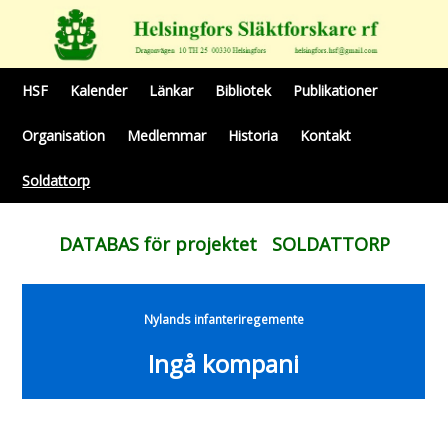
HSF
Kalender
Länkar
Bibliotek
Publikationer
Organisation
Medlemmar
Historia
Kontakt
Soldattorp
DATABAS för projektet SOLDATTORP
Nylands infanteriregemente
Ingå kompani