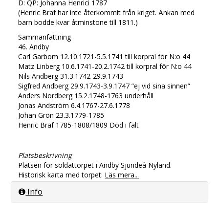
D: QP: Johanna Henrici 1787
(Henric Braf har inte återkommit från kriget. Änkan med
barn bodde kvar åtminstone till 1811.)
Sammanfattning
46. Andby
Carl Garbom 12.10.1721-5.5.1741 till korpral för N:o 44
Matz Linberg 10.6.1741-20.2.1742 till korpral för N:o 44
Nils Andberg 31.3.1742-29.9.1743
Sigfred Andberg 29.9.1743-3.9.1747 ”ej vid sina sinnen”
Anders Nordberg 15.2.1748-1763 underhåll
Jonas Andström 6.4.1767-27.6.1778
Johan Grön 23.3.1779-1785
Henric Braf 1785-1808/1809 Död i fält
Platsbeskrivning
Platsen för soldattorpet i Andby Sjundeå Nyland.
Historisk karta med torpet:
Läs mera...
Info