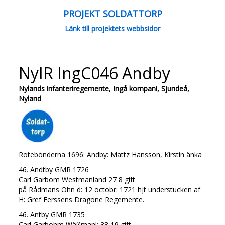
PROJEKT SOLDATTORP
Länk till projektets webbsidor
NyIR IngC046 Andby
Nylands infanteriregemente, Ingå kompani, Sjundeå,
Nyland
Rotebönderna 1696: Andby: Mattz Hansson, Kirstin änka
46. Andtby GMR 1726
Carl Garbom Westmanland 27 8 gift
på Rådmans Öhn d: 12 octobr: 1721 hjt understucken af
H: Gref Ferssens Dragone Regemente.
46. Antby GMR 1735
Carl Garbohm Wäßmanl: 38 19 gift