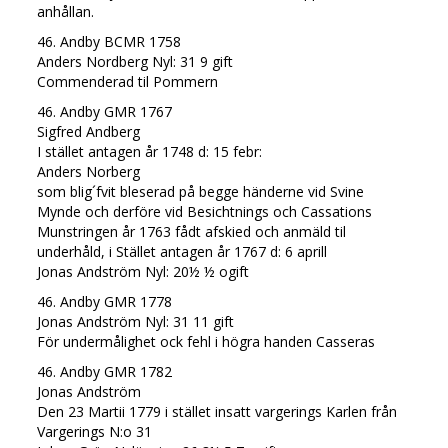
anhållan.
46. Andby BCMR 1758
Anders Nordberg Nyl: 31 9 gift
Commenderad til Pommern
46. Andby GMR 1767
Sigfred Andberg
I stället antagen år 1748 d: 15 febr:
Anders Norberg
som blig´fvit bleserad på begge händerne vid Svine
Mynde och derföre vid Besichtnings och Cassations
Munstringen år 1763 fådt afskied och anmäld til
underhåld, i Stället antagen år 1767 d: 6 aprill
Jonas Andström Nyl: 20½ ½ ogift
46. Andby GMR 1778
Jonas Andström Nyl: 31 11 gift
För undermålighet ock fehl i högra handen Casseras
46. Andby GMR 1782
Jonas Andström
Den 23 Martii 1779 i stället insatt vargerings Karlen från
Vargerings N:o 31