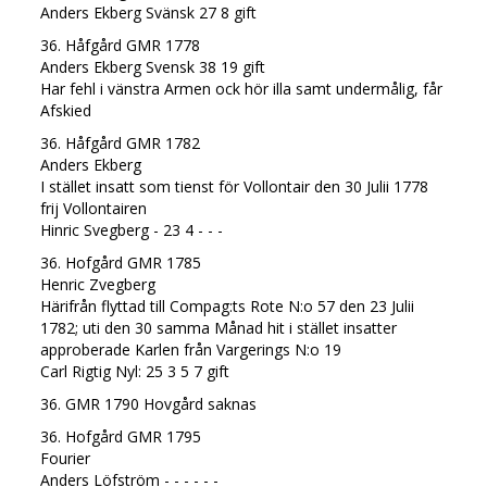
Anders Ekberg Svänsk 27 8 gift
36. Håfgård GMR 1778
Anders Ekberg Svensk 38 19 gift
Har fehl i vänstra Armen ock hör illa samt undermålig, får
Afskied
36. Håfgård GMR 1782
Anders Ekberg
I stället insatt som tienst för Vollontair den 30 Julii 1778
frij Vollontairen
Hinric Svegberg - 23 4 - - -
36. Hofgård GMR 1785
Henric Zvegberg
Härifrån flyttad till Compag:ts Rote N:o 57 den 23 Julii
1782; uti den 30 samma Månad hit i stället insatter
approberade Karlen från Vargerings N:o 19
Carl Rigtig Nyl: 25 3 5 7 gift
36. GMR 1790 Hovgård saknas
36. Hofgård GMR 1795
Fourier
Anders Löfström - - - - - -