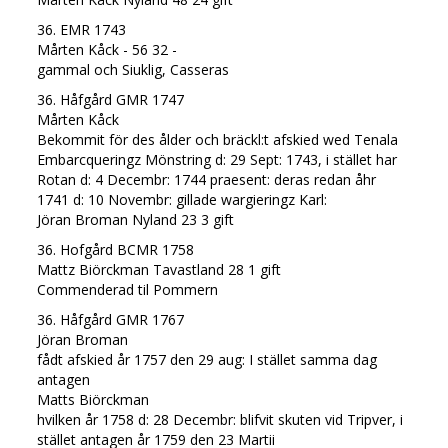
36. EMR 1743
Mårten Kåck - 56 32 -
gammal och Siuklig, Casseras
36. Håfgård GMR 1747
Mårten Kåck
Bekommit för des ålder och bräckl:t afskied wed Tenala
Embarcqueringz Mönstring d: 29 Sept: 1743, i stället har
Rotan d: 4 Decembr: 1744 praesent: deras redan åhr
1741 d: 10 Novembr: gillade wargieringz Karl:
Jöran Broman Nyland 23 3 gift
36. Hofgård BCMR 1758
Mattz Biörckman Tavastland 28 1 gift
Commenderad til Pommern
36. Håfgård GMR 1767
Jöran Broman
fådt afskied år 1757 den 29 aug: I stället samma dag
antagen
Matts Biörckman
hvilken år 1758 d: 28 Decembr: blifvit skuten vid Tripver, i
stället antagen år 1759 den 23 Martii