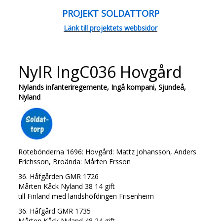
PROJEKT SOLDATTORP
Länk till projektets webbsidor
NyIR IngC036 Hovgård
Nylands infanteriregemente, Ingå kompani, Sjundeå,
Nyland
Rotebönderna 1696: Hovgård: Mattz Johansson, Anders
Erichsson, Broända: Mårten Ersson
36. Håfgården GMR 1726
Mårten Kåck Nyland 38 14 gift
till Finland med landshöfdingen Frisenheim
36. Håfgård GMR 1735
Mårten Kåck Nyland 48 24 gift