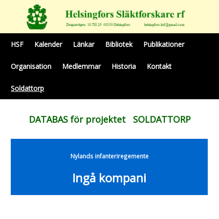
HSF
Kalender
Länkar
Bibliotek
Publikationer
Organisation
Medlemmar
Historia
Kontakt
Soldattorp
DATABAS för projektet SOLDATTORP
Nylands infanteriregemente
Ingå kompani