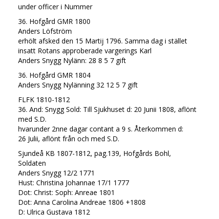
under officer i Nummer
36. Hofgård GMR 1800
Anders Löfström
erhölt afsked den 15 Martij 1796. Samma dag i stället
insatt Rotans approberade vargerings Karl
Anders Snygg Nylänn: 28 8 5 7 gift
36. Hofgård GMR 1804
Anders Snygg Nylänning 32 12 5 7 gift
FLFK 1810-1812
36. And: Snygg Sold: Till Sjukhuset d: 20 Junii 1808, aflönt
med S.D.
hvarunder 2nne dagar contant a 9 s. Återkommen d:
26 Julii, aflönt från och med S.D.
Sjundeå KB 1807-1812, pag.139, Hofgårds Bohl,
Soldaten
Anders Snygg 12/2 1771
Hust: Christina Johannae 17/1 1777
Dot: Christ: Soph: Anreae 1801
Dot: Anna Carolina Andreae 1806 +1808
D: Ulrica Gustava 1812