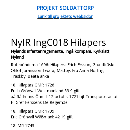
PROJEKT SOLDATTORP
Länk till projektets webbsidor
NyIR IngC018 Hilapers
Nylands infanteriregemente, Ingå kompani, Kyrkslätt,
Nyland
Rotebönderna 1696: Hilapers: Erich Ersson, Grundträsk:
Ohlof Jöransson Twära, Mattby: Fru Anna Hörling,
Träskby: Beata änka
18. Hillapärs GMR 1726
Erich Grönvall Westmanland 33 9 gift
på Rådmans Öhn d: 12 octobr: 1721 hjt Transporterad af
H: Gref Ferssens De Regem:te
18. Hillapärs GMR 1735
Eric Grönvall Wäßmanl: 42 19 gift
18. MR 1743