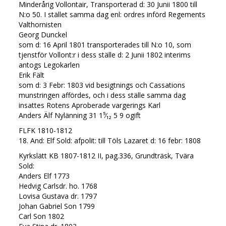
Minderårig Vollontair, Transporterad d: 30 Junii 1800 till
N:o 50. I stället samma dag enl: ordres införd Regements
Valthornisten
Georg Dunckel
som d: 16 April 1801 transporterades till N:o 10, som
tjenstför Vollont:r i dess ställe d: 2 Junii 1802 interims
antogs Legokarlen
Erik Fält
som d: 3 Febr: 1803 vid besigtnings och Cassations
munstringen affördes, och i dess ställe samma dag
insattes Rotens Aproberade vargerings Karl
Anders Älf Nylänning 31 1⁵⁄₁₂ 5 9 ogift
FLFK 1810-1812
18. And: Elf Sold: afpolit: till Töls Lazaret d: 16 febr: 1808
Kyrkslätt KB 1807-1812 II, pag.336, Grundträsk, Tvära
Sold:
Anders Elf 1773
Hedvig Carlsdr. ho. 1768
Lovisa Gustava dr. 1797
Johan Gabriel Son 1799
Carl Son 1802