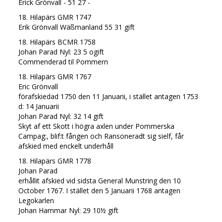
Erick Grönvall - 51 27 -
18. Hilapärs GMR 1747
Erik Grönvall Wäßmanland 55 31 gift
18. Hilapärs BCMR 1758
Johan Parad Nyl: 23 5 ogift
Commenderad til Pommern
18. Hilapärs GMR 1767
Eric Grönvall
förafskiedad 1750 den 11 Januarii, i stället antagen 1753
d: 14 Januarii
Johan Parad Nyl: 32 14 gift
Skyt af ett Skott i högra axlen under Pommerska
Campag:, blif:t fången och Ransoneradt sig sielf, får
afskied med enckelt underhåll
18. Hilapärs GMR 1778
Johan Parad
erhållit afskied vid sidsta General Munstring den 10
October 1767. I stället den 5 Januarii 1768 antagen
Legokarlen
Johan Hammar Nyl: 29 10½ gift