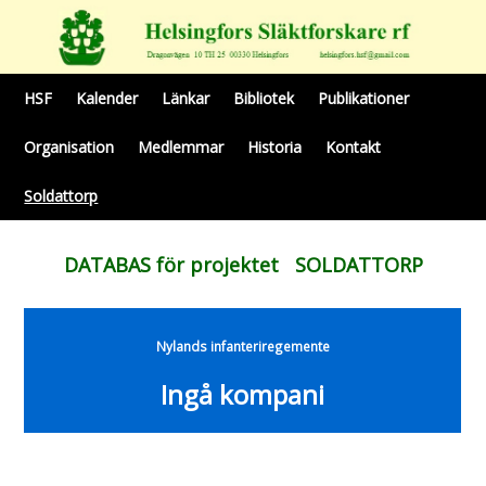
HSF
Kalender
Länkar
Bibliotek
Publikationer
Organisation
Medlemmar
Historia
Kontakt
Soldattorp
DATABAS för projektet SOLDATTORP
Nylands infanteriregemente
Ingå kompani