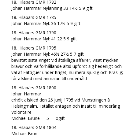
18. Hilapärs GMR 1782
Johan Hammar Nylänning 33 14½ 5 9 gift
18. Hilapärs GMR 1785
Johan Hammar Nyl: 36 17½ 5 9 gift
18. Hilapers GMR 1790
Johan Hammar Nyl: 41 22 5 9 gift
18. Hilapers GMR 1795
Johan Hammar Nyl: 46½ 27½ 5 7 gift
bevistat sista Kriget vid åtskilliga affairer, visat mycken
bravur och Välförhållande altid upfördt sig hederligit och
väl af Fattiguer under Kriget, nu mera Sjuklig och Kraslig;
får afskied med anmälan till underhåld
18. Hilapärs GMR 1800
Johan Hammar
erhölt afskied den 26 Junij 1795 vid Munstringen å
Helsingmalm, I stället antagen och insatt till minderårig
Volontaire
Michael Brune - - 5 - - ogift
18. Hilapärs GMR 1804
Michael Brun