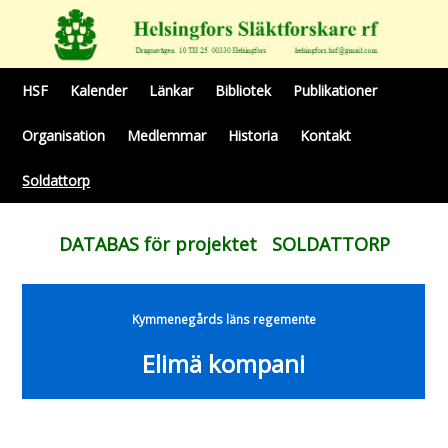
HSF
Kalender
Länkar
Bibliotek
Publikationer
Organisation
Medlemmar
Historia
Kontakt
Soldattorp
DATABAS för projektet SOLDATTORP
Kymmenegårds läns regemente
Elimä kompani